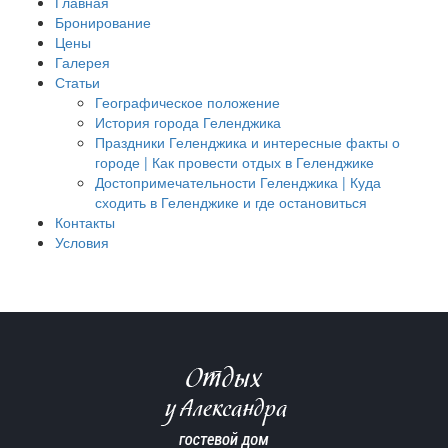
Главная
Бронирование
Цены
Галерея
Статьи
Географическое положение
История города Геленджика
Праздники Геленджика и интересные факты о
городе | Как провести отдых в Геленджике
Достопримечательности Геленджика | Куда
сходить в Геленджике и где остановиться
Контакты
Условия